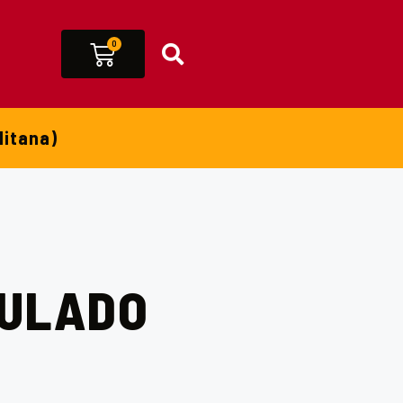
0
O
litana)
ULADO