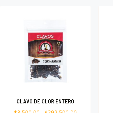
CLAVO DE OLOR ENTERO
$
3,500.00
-
$
292,500.00