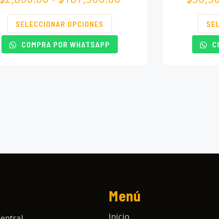
SELECCIONAR OPCIONES
SE
COMPRA POR WHATSAPP
C
Menú
Inicio
entral