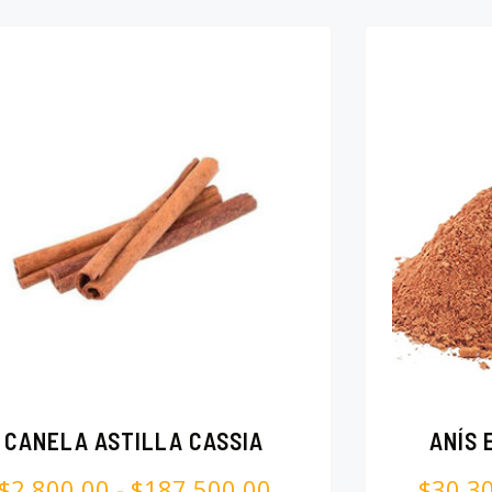
CANELA ASTILLA CASSIA
ANÍS
$
2,800.00
-
$
187,500.00
$
30,3