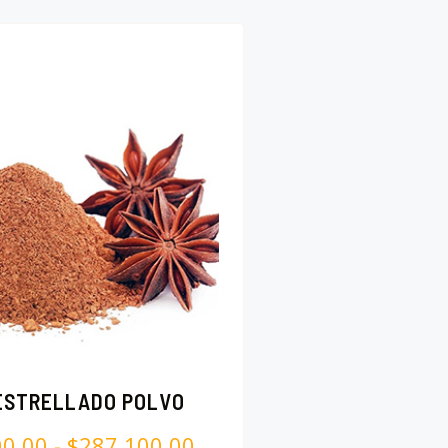
 ESTRELLADO POLVO
00.00
-
$
287,100.00